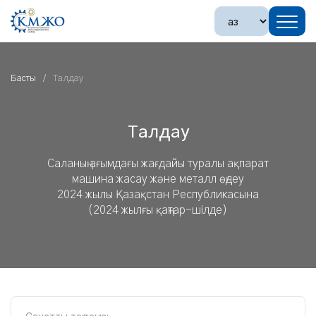
Басты
Талдау
Талдау
Саланың ағымдағы жағдайы туралы ақпарат
машина жасау және металл өңдеу
2024 жылы Қазақстан Республикасына
(2024 жылғы қаңтар-шілде)