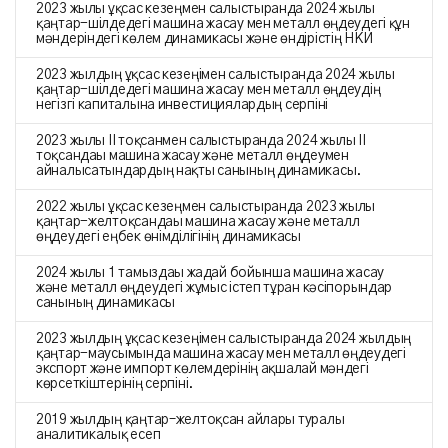
2023 жылғы ұқсас кезеңмен салыстырғанда 2024 жылғы
қаңтар-шілдедегі машина жасау мен металл өңдеудегі құн
мәндеріндегі көлем динамикасы және өндірістің НКИ
2023 жылдың ұқсас кезеңімен салыстырғанда 2024 жылғы
қаңтар-шілдедегі машина жасау мен металл өңдеудің
негізгі капиталына инвестициялардың серпіні
2023 жылғы II тоқсанмен салыстырғанда 2024 жылғы II
тоқсандағы машина жасау және металл өңдеумен
айналысатындардың нақты санының динамикасы.
2022 жылғы ұқсас кезеңмен салыстырғанда 2023 жылғы
қаңтар-желтоқсандағы машина жасау және металл
өңдеудегі еңбек өнімділігінің динамикасы
2024 жылғы 1 тамыздағы жағдай бойынша машина жасау
және металл өңдеудегі жұмыс істеп тұрған кәсіпорындар
санының динамикасы
2023 жылдың ұқсас кезеңімен салыстырғанда 2024 жылдың
қаңтар-маусымында машина жасау мен металл өңдеудегі
экспорт және импорт көлемдерінің ақшалай мәндегі
көрсеткіштерінің серпіні.
2019 жылдың қаңтар–желтоқсан айлары туралы
аналитикалық есеп