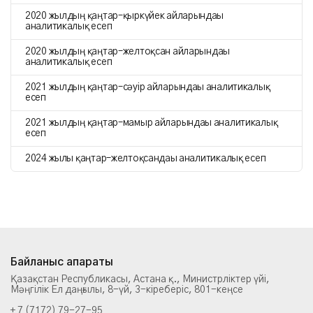
2020 жылдың қаңтар–қыркүйек айларындағы
аналитикалық есеп
2020 жылдың қаңтар–желтоқсан айларындағы
аналитикалық есеп
2021 жылдың қаңтар–сәуір айларындағы аналитикалық
есеп
2021 жылдың қаңтар–мамыр айларындағы аналитикалық
есеп
2024 жылғы қаңтар–желтоқсандағы аналитикалық есеп
Байланыс ақпараты
Қазақстан Республикасы, Астана қ., Министрліктер үйі,
Мәңгілік Ел даңғылы, 8-үй, 3-кіреберіс, 801-кеңсе
+ 7 (7172) 79-27-95