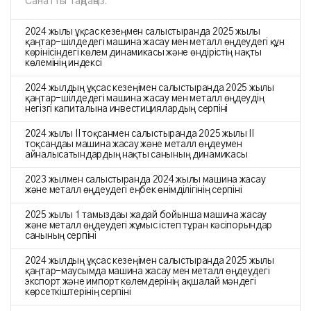
Санатты таңдаңыз:
2024 жылғы ұқсас кезеңмен салыстырғанда 2025 жылғы
қаңтар-шілдедегі машина жасау мен металл өңдеудегі құн
көрінісіндегі көлем динамикасы және өндірістің нақты
көлемінің индексі
2024 жылдың ұқсас кезеңімен салыстырғанда 2025 жылғы
қаңтар-шілдедегі машина жасау мен металл өңдеудің
негізгі капиталына инвестициялардың серпіні
2024 жылғы II тоқсанмен салыстырғанда 2025 жылғы II
тоқсандағы машина жасау және металл өңдеумен
айналысатындардың нақты санының динамикасы
2023 жылмен салыстырғанда 2024 жылғы машина жасау
және металл өңдеудегі еңбек өнімділігінің серпіні
2025 жылғы 1 тамыздағы жағдай бойынша машина жасау
және металл өңдеудегі жұмыс істеп тұрған кәсіпорындар
санының серпіні
2024 жылдың ұқсас кезеңімен салыстырғанда 2025 жылғы
қаңтар-маусымда машина жасау мен металл өңдеудегі
экспорт және импорт көлемдерінің ақшалай мәндегі
көрсеткіштерінің серпіні