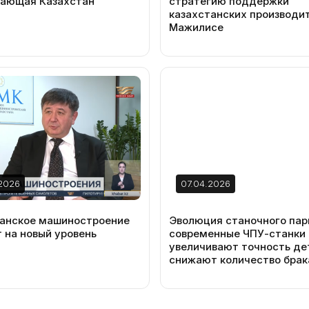
вающая Казахстан
стратегию поддержки
казахстанских производит
Мажилисе
2026
07.04.2026
анское машиностроение
Эволюция станочного парк
 на новый уровень
современные ЧПУ-станки
увеличивают точность де
снижают количество брак