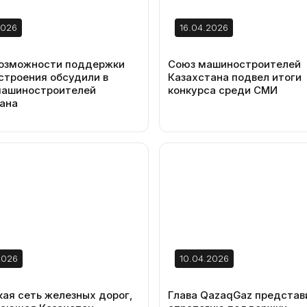
2026
16.04.2026
возможности поддержки
Союз машиностроителей
троения обсудили в
Казахстана подвел итоги
машиностроителей
конкурса среди СМИ
ана
2026
10.04.2026
кая сеть железных дорог,
Глава QazaqGaz представ