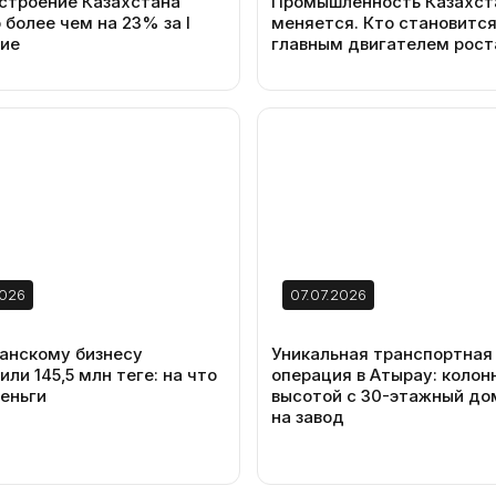
строение Казахстана
Промышленность Казахст
 более чем на 23% за I
меняется. Кто становитс
ие
главным двигателем рост
2026
07.07.2026
анскому бизнесу
Уникальная транспортная
ли 145,5 млн теңге: на что
операция в Атырау: колон
еньги
высотой с 30-этажный до
на завод