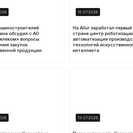
2026
15.07.2026
ашиностроителей
На Allur заработал первый 
ана обсудил с АО
стране центр роботизации
елеком» вопросы
автоматизации производс
ния закупок
технологий искусственно
венной продукции
интеллекта
2026
13.07.2026