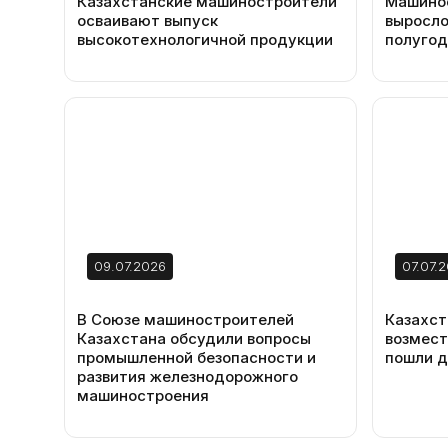
Казахстанские машиностроители
Машино
осваивают выпуск
выросло
высокотехнологичной продукции
полугод
09.07.2026
07.07.
В Союзе машиностроителей
Казахст
Казахстана обсудили вопросы
возмести
промышленной безопасности и
пошли д
развития железнодорожного
машиностроения