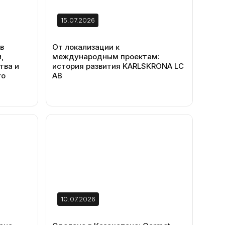
15.07.2026
в
От локализации к
,
международным проектам:
тва и
история развития KARLSKRONA LC
го
AB
10.07.2026