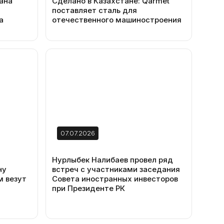
ана
Сделано в Казахстане: Qarmet
я
поставляет сталь для
а
отечественного машиностроения
07.07.2026
Нурлыбек Налибаев провел ряд
ну
встреч с участниками заседания
м везут
Совета иностранных инвесторов
при Президенте РК