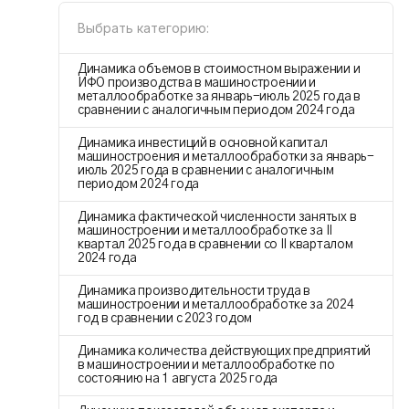
Выбрать категорию:
Динамика объемов в стоимостном выражении и
ИФО производства в машиностроении и
металлообработке за январь-июль 2025 года в
сравнении с аналогичным периодом 2024 года
Динамика инвестиций в основной капитал
машиностроения и металлообработки за январь-
июль 2025 года в сравнении с аналогичным
периодом 2024 года
Динамика фактической численности занятых в
машиностроении и металлообработке за II
квартал 2025 года в сравнении со II кварталом
2024 года
Динамика производительности труда в
машиностроении и металлообработке за 2024
год в сравнении с 2023 годом
Динамика количества действующих предприятий
в машиностроении и металлообработке по
состоянию на 1 августа 2025 года