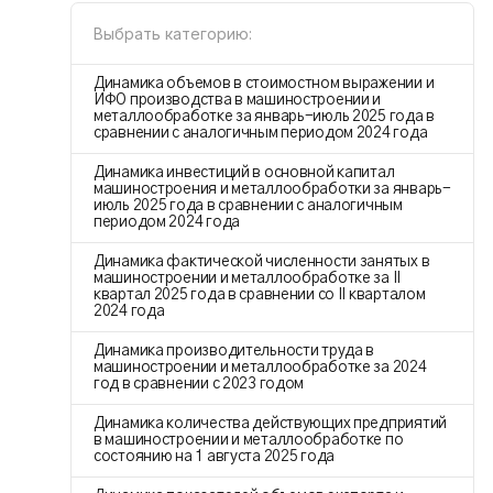
Выбрать категорию:
Динамика объемов в стоимостном выражении и
ИФО производства в машиностроении и
металлообработке за январь-июль 2025 года в
сравнении с аналогичным периодом 2024 года
Динамика инвестиций в основной капитал
машиностроения и металлообработки за январь-
июль 2025 года в сравнении с аналогичным
периодом 2024 года
Динамика фактической численности занятых в
машиностроении и металлообработке за II
квартал 2025 года в сравнении со II кварталом
2024 года
Динамика производительности труда в
машиностроении и металлообработке за 2024
год в сравнении с 2023 годом
Динамика количества действующих предприятий
в машиностроении и металлообработке по
состоянию на 1 августа 2025 года