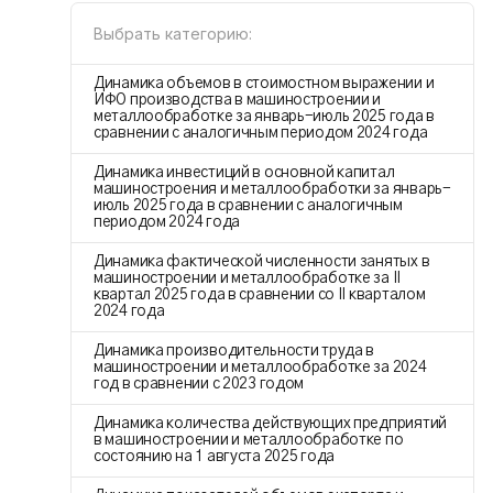
Выбрать категорию:
Динамика объемов в стоимостном выражении и
ИФО производства в машиностроении и
металлообработке за январь-июль 2025 года в
сравнении с аналогичным периодом 2024 года
Динамика инвестиций в основной капитал
машиностроения и металлообработки за январь-
июль 2025 года в сравнении с аналогичным
периодом 2024 года
Динамика фактической численности занятых в
машиностроении и металлообработке за II
квартал 2025 года в сравнении со II кварталом
2024 года
Динамика производительности труда в
машиностроении и металлообработке за 2024
год в сравнении с 2023 годом
Динамика количества действующих предприятий
в машиностроении и металлообработке по
состоянию на 1 августа 2025 года