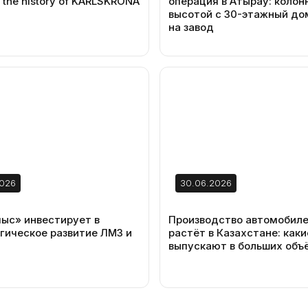
: the history of KARLSKRONA
операция в Атырау: колон
высотой с 30-этажный до
на завод
2026
30.06.2026
ыс» инвестирует в
Производство автомобил
гическое развитие ЛМЗ и
растёт в Казахстане: как
выпускают в больших объ