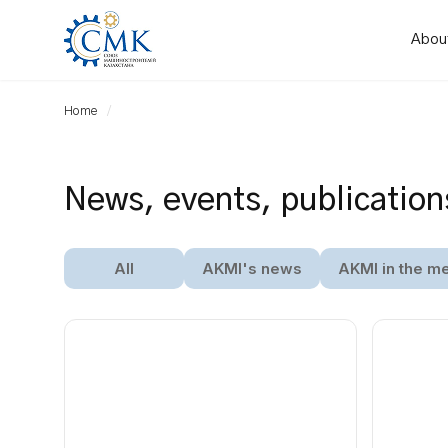
Abou
Home
News, events, publication
All
AKMI's news
AKMI in the m