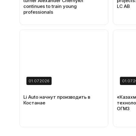
turner Alexander Chernykh
projects
continues to train young
LC AB
professionals
01.07.2026
01.07.
Li Auto начнут производить в
«Казахм
Костанае
техноло
ОГМЗ