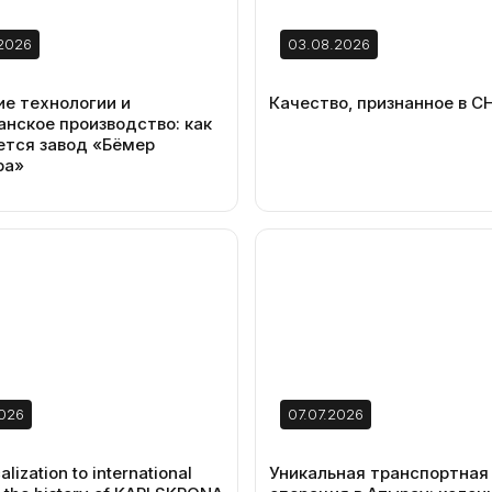
2026
03.08.2026
е технологии и
Качество, признанное в С
анское производство: как
ется завод «Бёмер
ра»
2026
07.07.2026
lization to international
Уникальная транспортная