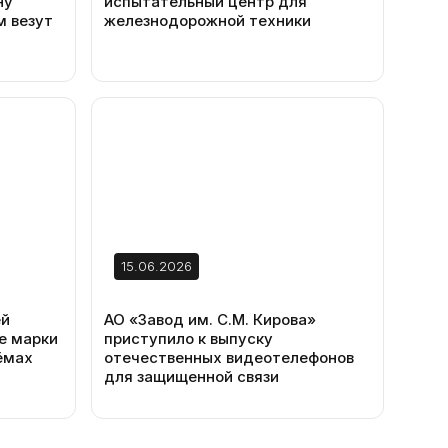
ну
испытательный центр для
м везут
железнодорожной техники
15.06.2026
ей
АО «Завод им. С.М. Кирова»
ие марки
приступило к выпуску
ёмах
отечественных видеотелефонов
для защищенной связи