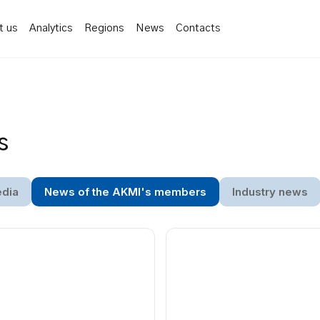
t us
Analytics
Regions
News
Contacts
s
edia
News of the AKMI's members
Industry news