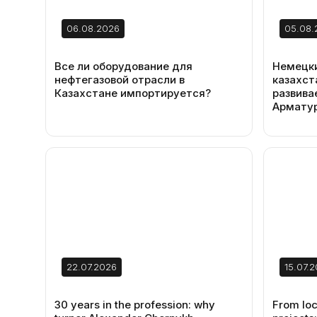
06.08.2026
05.08.
Все ли оборудование для
Немецки
нефтегазовой отрасли в
казахст
Казахстане импортируется?
развива
Армату
22.07.2026
15.07.
30 years in the profession: why
From loca