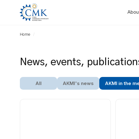
Abou
Home
News, events, publication
All
AKMI's news
AKMI in the m