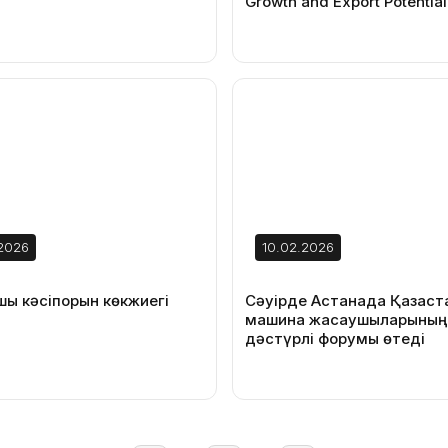
Growth and Export Potential
2026
10.02.2026
ы кәсіпорын көкжиегі
Сәуірде Астанада Қазақст
машина жасаушыларының
дәстүрлі форумы өтеді