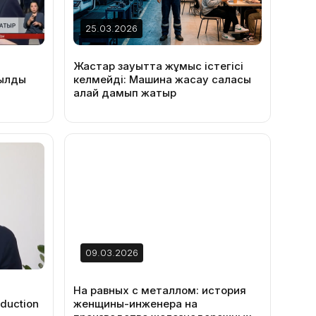
25.03.2026
Жастар зауытта жұмыс істегісі
шылды
келмейді: Машина жасау саласы
қалай дамып жатыр
09.03.2026
На равных с металлом: история
oduction
женщины-инженера на