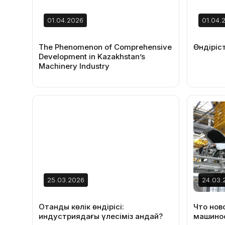
01.04.2026
01.04.
The Phenomenon of Comprehensive
Өндіріст
Development in Kazakhstan’s
Machinery Industry
25.03.2026
24.03.
Отандық көлік өндірісі:
Что нов
индустриядағы үлесіміз қандай?
машинос