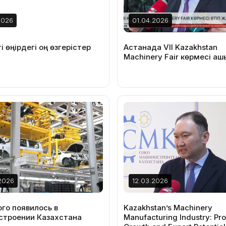
2026
01.04.2026
і өңірдегі оң өзгерістер
Астанада VII Kazakhstan
Machinery Fair көрмесі а
2026
12.03.2026
ого появилось в
Kazakhstan’s Machinery
троении Казахстана
Manufacturing Industry: Pr