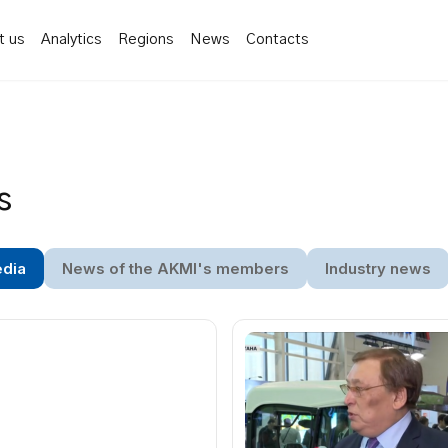
t us
Analytics
Regions
News
Contacts
s
edia
News of the AKMI's members
Industry news