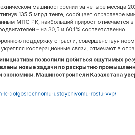
ехническом машиностроении за четыре месяца 2025
тигнув 135,5 млрд тенге, сообщает отраслевое ми
данным МПС РК, наибольший прирост отмечается в
одвигателей – на 30,5 и 60,1% соответственно.
ороннюю поддержку отрасли, совершенствуя норма
 укрепляя кооперационные связи, отмечают в отр
нициативы позволили добиться ощутимых резуль
влены новые задачи по раскрытию промышленно
и экономики. Машиностроители Казахстана ув
uch-k-dolgosrochnomu-ustoychivomu-rostu-vvp/