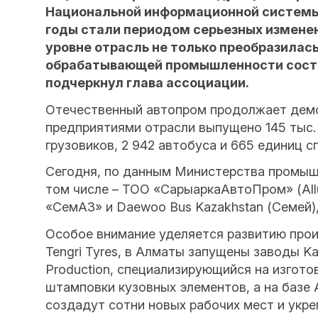
Национальной информационной системы
годы стали периодом серьезных измене
уровне отрасль не только преобразилась
обрабатывающей промышленности состав
подчеркнул глава ассоциации.
Отечественный автопром продолжает демон
предприятиями отрасли выпущено 145 тыс. 
грузовиков, 2 942 автобуса и 665 единиц с
Сегодня, по данным Министерства промышл
том числе – ТОО «СарыаркаАвтоПром» (Allur
«СемАЗ» и Daewoo Bus Kazakhstan (Семей)
Особое внимание уделяется развитию прои
Tengri Tyres, в Алматы запущены заводы Ka
Production, специализирующийся на изгото
штамповки кузовных элементов, а на базе
создадут сотни новых рабочих мест и укр