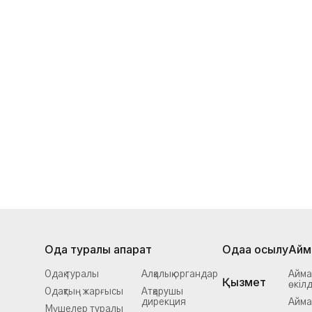
Одақ туралы ақпарат
Одаққа қосылу
Айм
Одақ туралы
Алқалық органдар
Айма
Қызмет
өкіл
Одақтың жарғысы
Атқарушы
дирекция
Аймақ
Мүшелер туралы