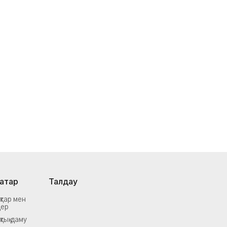
ақтар
Талдау
қтар мен
дер
тық даму