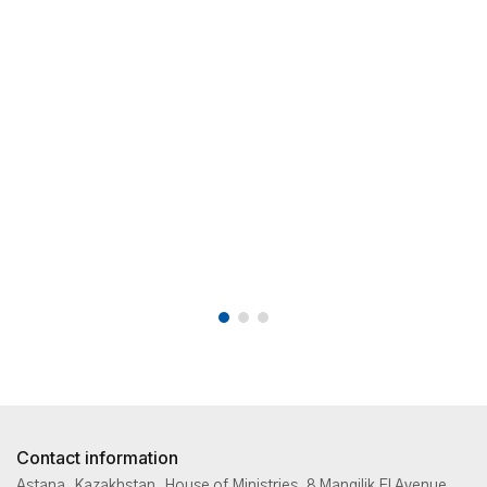
Contact information
Astana, Kazakhstan, House of Ministries, 8 Mangilik El Avenue,