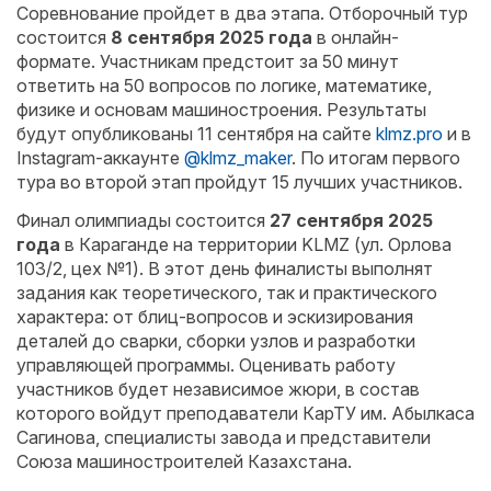
Соревнование пройдет в два этапа. Отборочный тур
состоится
8 сентября 2025 года
в онлайн-
формате. Участникам предстоит за 50 минут
ответить на 50 вопросов по логике, математике,
физике и основам машиностроения. Результаты
будут опубликованы 11 сентября на сайте
klmz.pro
и в
Instagram-аккаунте
@klmz_maker
. По итогам первого
тура во второй этап пройдут 15 лучших участников.
Финал олимпиады состоится
27 сентября 2025
года
в Караганде на территории KLMZ (ул. Орлова
103/2, цех №1). В этот день финалисты выполнят
задания как теоретического, так и практического
характера: от блиц-вопросов и эскизирования
деталей до сварки, сборки узлов и разработки
управляющей программы. Оценивать работу
участников будет независимое жюри, в состав
которого войдут преподаватели КарТУ им. Абылкаса
Сагинова, специалисты завода и представители
Союза машиностроителей Казахстана.