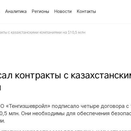
с
Аналитика
Регионы
Новости
Контакты
акты с казахстанскими компаниями на $10,5 млн
ал контракты с казахстански
н
О «Тенгизшевройл» подписало четыре договора с 
10,5 млн. Они необходимы для обеспечения безоп
и.