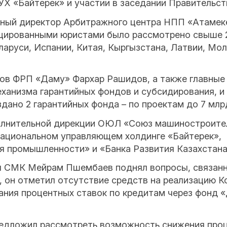
НУХ «Байтерек» и участии в заседании Правительс
ьный директор Арбитражного центра НПП «Атамек
ифицированными юристами было рассмотрено свыше 
ларуси, Испании, Китая, Кыргызстана, Латвии, Мо
ов ФРП «Даму» Фархар Рашидов, а также главны
ханизма гарантийных фондов и субсидирования, и
ано 2 гарантийных фонда – по проектам до 7 млрд 
полнительной дирекции ОЮЛ «Союз машиностроите
Национальном управляющем холдинге «Байтерек»,
я промышленности» и «Банка Развития Казахстана
я СМК Мейрам Пшембаев поднял вопросы, связан
 он отметил отсутствие средств на реализацию К
ания процентных ставок по кредитам через фонд 
едложил рассмотреть возможность снижения проц