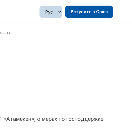
Вступить в Союз
стана
П «Атамекен», о мерах по господдержке