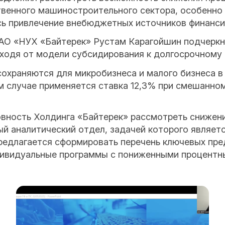
твенного машиностроительного сектора, особенно 
ь привлечение внебюджетных источников финансир
АО «НУХ «Байтерек» Рустам Карагойшин подчеркну
еходя от модели субсидирования к долгосрочному
 сохраняются для микробизнеса и малого бизнеса
ом случае применяется ставка 12,3% при смешанно
вность Холдинга «Байтерек» рассмотреть снижени
ый аналитический отдел, задачей которого являет
редлагается сформировать перечень ключевых пре
дивидуальные программы с пониженными процентн