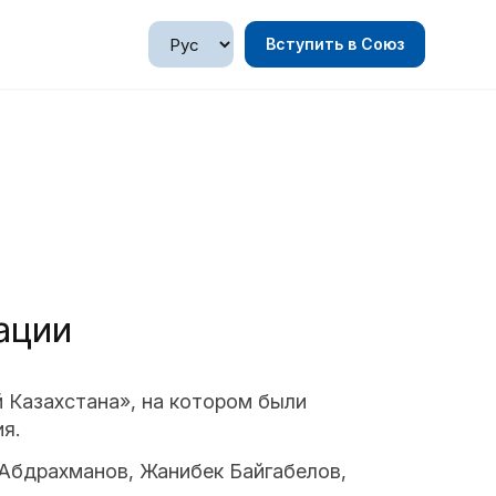
Вступить в Союз
ации
Казахстана», на котором были
я.
Абдрахманов, Жанибек Байгабелов,