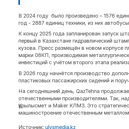
В 2024 году было произведено – 1576 едини
год - 2887 единиц техники, из них автобус
К концу 2025 года запланирован запуск ш
первый в Казахстане гидравлический штам
кузова. Пресс размещён в новом корпусе п
марки 08КП, производимая металлургиче
инвестиций с учётом второго этапа реализ
В 2026 году начнётся производство допол
пластиковых пассажирских сидений и пору
На сегодняшний день, QazTehna продолжает
отечественными производителями. Так, над
Құрылысмет и Maker КЛМЗ. Это стратегиче
машиностроение отечественным металлом 
Источник:
ulysmedia.kz