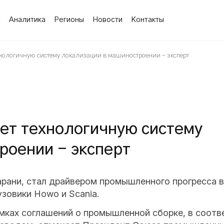
с
Аналитика
Регионы
Новости
Контакты
хнологичную систему локализации в машиностроении - эксперт
ает технологичную систему
роении - эксперт
арани, стал драйвером промышленного прогресса в
узовики Howo и Scania.
амках соглашений о промышленной сборке, в соот