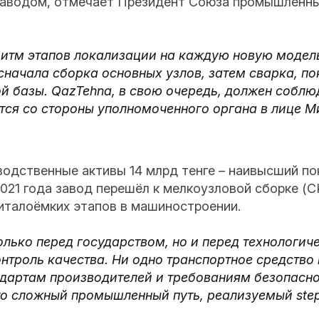
заводом, отмечает Президент Союза промышленны
ритм этапов локализации на каждую новую модел
начала сборка основных узлов, затем сварка, по
й базы. QazTehna, в свою очередь, должен собл
ется со стороны уполномоченного органа в лице 
водственные активы 14 млрд тенге – наивысший по
021 года завод перешёл к мелкоузловой сборке (C
питалоёмких этапов в машиностроении.
только перед государством, но и перед технологи
нтроль качества. Ни одно транспортное средство
андартам производителей и требованиям безопасн
то сложный промышленный путь, реализуемый step