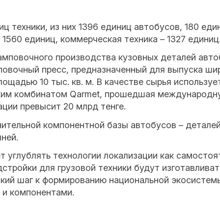
ц техники, из них 1396 единиц автобусов, 180 еди
ы 1560 единиц, коммерческая техника – 1327 единиц
тамповочного производства кузовных деталей авто
повочный пресс, предназначенный для выпуска ши
лощадью 10 тыс. кв. м. В качестве сырья использу
ским комбинатом Qarmet, прошедшая международн
ации превысит 20 млрд тенге.
нительной компонентной базы автобусов – деталей
чней.
 углублять технологии локализации как самостоят
стройки для грузовой техники будут изготавлива
ский шаг к формированию национальной экосистем
и компонентами.