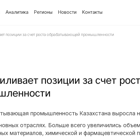
с
Аналитика
Регионы
Новости
Контакты
ает позиции за счет роста обрабатывающей промышленности
иливает позиции за счет рос
шленности
батывающая промышленность Казахстана выросла н
сновных отраслях. Больше всего увеличились объе
ных материалов, химической и фармацевтической 