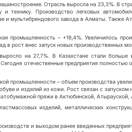
машиностроение. Отрасль выросла на 23,3%. В стр
ку и технику. Производство легковых автомобил
ае и мультибрендового завода в Алматы. Также А
кая промышленность – +18,4%. Увеличилось прои
лад в рост внес запуск новых производственных м
выросло на 27,7%. В Казахстане стали больше в
. Сегодня отечественные предприятия полностью 
кой промышленности – объем производства увелич
буви и изделий из кожи. Рост связан с запуском
пчатобумажной пряжи в Актюбинской, Атырауской, 
ластмассовых изделий, металлических конструкц
роизводств и выходом ранее введенных предприят